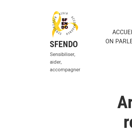
Aller
au
contenu
ACCUE
ON PARL
SFENDO
Sensibiliser,
aider,
accompagner
Ar
r