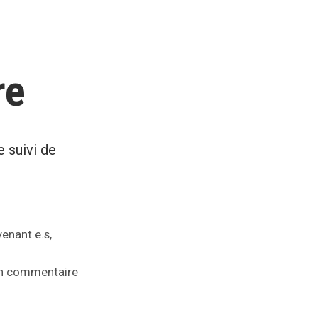
re
e suivi de
,
venant.e.s
sur
n commentaire
Réflexologie
plantaire