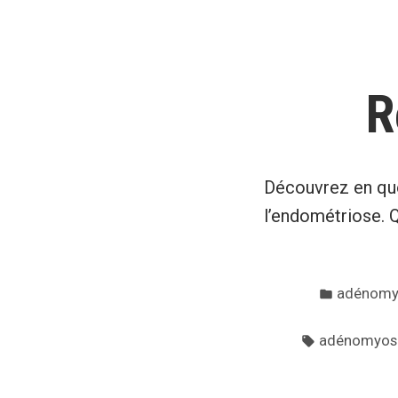
R
Découvrez en quoi
l’endométriose. 
Posté
adénomy
dans
Tags:
adénomyos