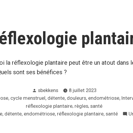
éflexologie plantai
 la réflexologie plantaire peut être un atout dans l
Quels sont ses bénéfices ?
Posté
sbekkens
8 juillet 2023
par
,
,
,
,
,
ose
cycle menstruel
détente
douleurs
endométriose
Inter
,
,
réflexologie plantaire
règles
santé
,
,
,
,
e
détente
endométriose
réflexologie plantaire
santé
U