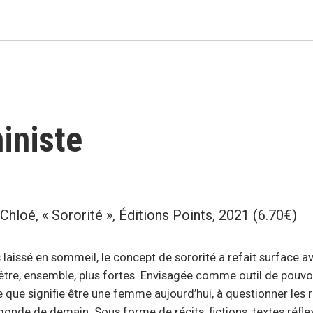
iniste
loé, « Sororité », Éditions Points, 2021 (6.70€)
laissé en sommeil, le concept de sororité a refait surface
être, ensemble, plus fortes. Envisagée comme outil de pouvoir
e que signifie être une femme aujourd’hui, à questionner les 
monde de demain. Sous forme de récits, fictions, textes réfl