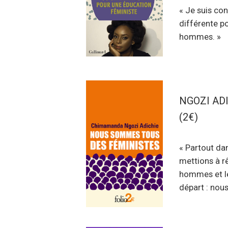
« Je suis co
différente p
hommes. »
NGOZI ADIC
(2€)
« Partout dan
mettions à r
hommes et le
départ : nous