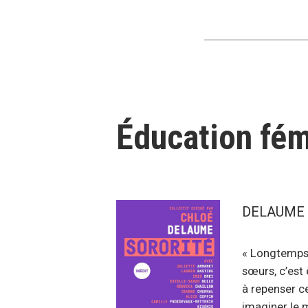
Éducation fém
DELAUME Ch
« Longtemps 
sœurs, c’est 
à repenser c
imaginer le 