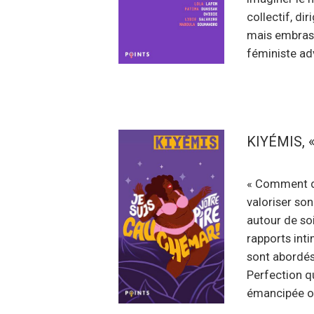
collectif, di
mais embrasse
féministe ad
KIYÉMIS, « 
« Comment dé
valoriser so
autour de so
rapports inti
sont abordés 
Perfection qu
émancipée où 