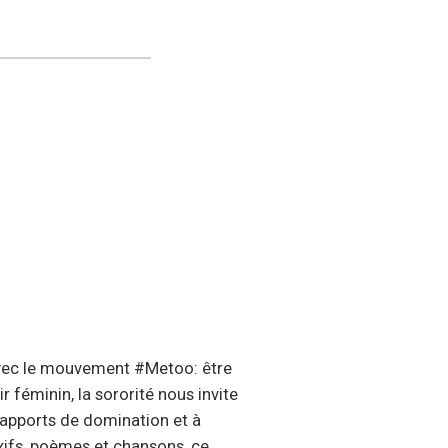
 avec le mouvement #Metoo: être
 féminin, la sororité nous invite
rapports de domination et à
exifs, poèmes et chansons, ce