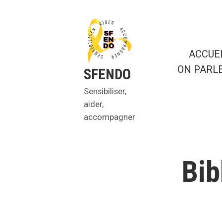
Aller
au
contenu
ACCUE
ON PARL
SFENDO
Sensibiliser,
aider,
accompagner
Bib