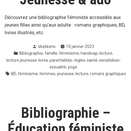
Découvrez une bibliographie féministe accessible aux
jeunes filles ainsi qu’aux adulte : romans graphiques, BD,
livres illustrés, etc.
Posté
sbekkens
10 janvier 2023
par
Posté
,
,
,
,
,
Bibliographie
famille
féminisme
handicap
lecture
dans
,
,
,
,
,
,
lecture jeunesse
livres
parentalités
règles
santé
sensibiliser
,
sexualité
yoga
Tags:
,
,
,
,
,
BD
féminisme
femmes
jeunesse
lecture
romans graphiques
Bibliographie –
Éducation féministe