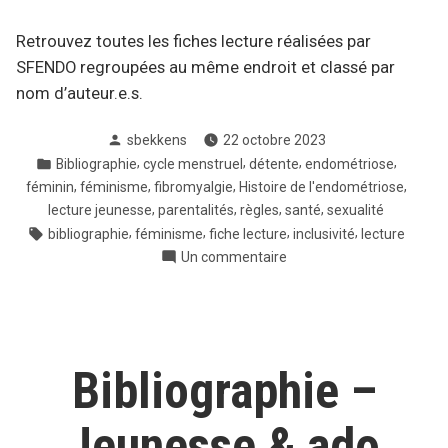
Retrouvez toutes les fiches lecture réalisées par
SFENDO regroupées au même endroit et classé par
nom d’auteur.e.s.
Posté
sbekkens
22 octobre 2023
par
Posté
,
,
,
,
Bibliographie
cycle menstruel
détente
endométriose
dans
,
,
,
,
féminin
féminisme
fibromyalgie
Histoire de l'endométriose
,
,
,
,
lecture jeunesse
parentalités
règles
santé
sexualité
Tags:
,
,
,
,
bibliographie
féminisme
fiche lecture
inclusivité
lecture
sur
Un commentaire
Fiches
de
lecture
SFENDO
Bibliographie –
Jeunesse & ado