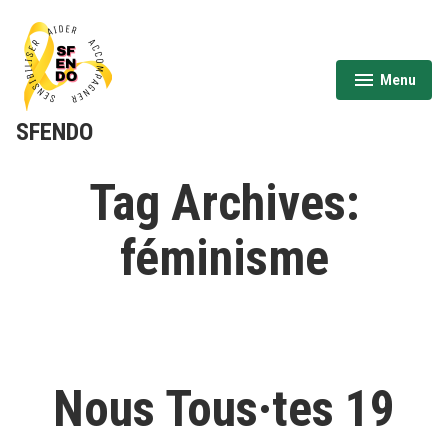
Aller
au
contenu
Menu
expanded
collapsed
SFENDO
Tag Archives:
féminisme
Nous Tous·tes 19