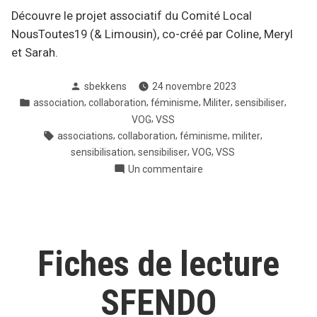
Découvre le projet associatif du Comité Local
NousToutes19 (& Limousin), co-créé par Coline, Meryl
et Sarah.
Posté
sbekkens
24 novembre 2023
par
Posté
,
,
,
,
,
association
collaboration
féminisme
Militer
sensibiliser
dans
,
VOG
VSS
Tags:
,
,
,
,
associations
collaboration
féminisme
militer
,
,
,
sensibilisation
sensibiliser
VOG
VSS
sur
Un commentaire
Nous
Tous·tes
19
Fiches de lecture
SFENDO