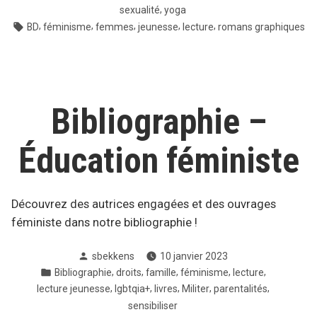
,
sexualité
yoga
Tags:
,
,
,
,
,
BD
féminisme
femmes
jeunesse
lecture
romans graphiques
Bibliographie –
Éducation féministe
Découvrez des autrices engagées et des ouvrages
féministe dans notre bibliographie !
Posté
sbekkens
10 janvier 2023
par
Posté
,
,
,
,
,
Bibliographie
droits
famille
féminisme
lecture
dans
,
,
,
,
,
lecture jeunesse
lgbtqia+
livres
Militer
parentalités
sensibiliser