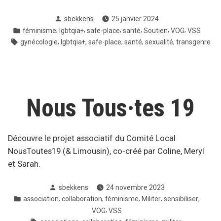
Posté
sbekkens
25 janvier 2024
par
Posté
,
,
,
,
,
,
féminisme
lgbtqia+
safe-place
santé
Soutien
VOG
VSS
dans
Tags:
,
,
,
,
,
gynécologie
lgbtqia+
safe-place
santé
sexualité
transgenre
Nous Tous·tes 19
Découvre le projet associatif du Comité Local
NousToutes19 (& Limousin), co-créé par Coline, Meryl
et Sarah.
Posté
sbekkens
24 novembre 2023
par
Posté
,
,
,
,
,
association
collaboration
féminisme
Militer
sensibiliser
dans
,
VOG
VSS
Tags: