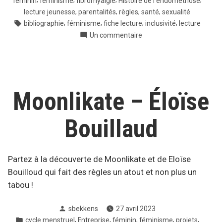
féminin
féminisme
fibromyalgie
Histoire de l'endométriose
,
,
,
,
lecture jeunesse
parentalités
règles
santé
sexualité
Tags:
,
,
,
,
bibliographie
féminisme
fiche lecture
inclusivité
lecture
sur
Un commentaire
Fiches
de
lecture
SFENDO
Moonlikate – Éloïse
Bouillaud
Partez à la découverte de Moonlikate et de Eloïse
Bouilloud qui fait des règles un atout et non plus un
tabou !
Posté
sbekkens
27 avril 2023
par
Posté
,
,
,
,
,
cycle menstruel
Entreprise
féminin
féminisme
projets