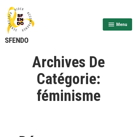
Aller
au
contenu
Menu
expanded
collapsed
SFENDO
Archives De
Catégorie:
féminisme