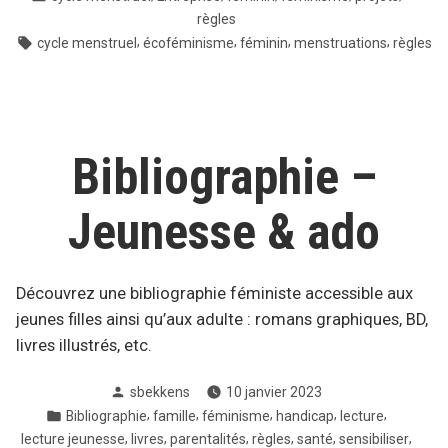
dans
règles
Tags:
,
,
,
,
cycle menstruel
écoféminisme
féminin
menstruations
règles
Bibliographie –
Jeunesse & ado
Découvrez une bibliographie féministe accessible aux
jeunes filles ainsi qu’aux adulte : romans graphiques, BD,
livres illustrés, etc.
Posté
sbekkens
10 janvier 2023
par
Posté
,
,
,
,
,
Bibliographie
famille
féminisme
handicap
lecture
dans
,
,
,
,
,
,
lecture jeunesse
livres
parentalités
règles
santé
sensibiliser