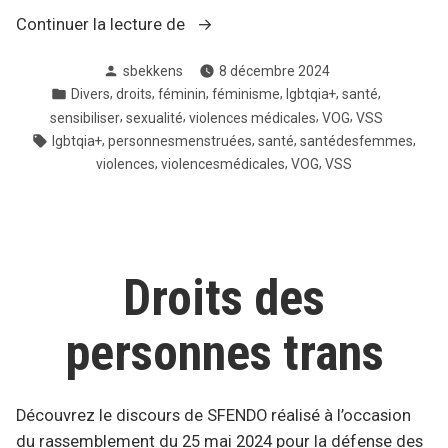
« VSS
Continuer la lecture de
médicales
Posté
sbekkens
8 décembre 2024
et
par
Posté
,
,
,
,
,
,
Divers
droits
féminin
féminisme
lgbtqia+
santé
VOG »
dans
,
,
,
,
sensibiliser
sexualité
violences médicales
VOG
VSS
Tags:
,
,
,
,
lgbtqia+
personnesmenstruées
santé
santédesfemmes
,
,
,
violences
violencesmédicales
VOG
VSS
Droits des
personnes trans
Découvrez le discours de SFENDO réalisé à l’occasion
du rassemblement du 25 mai 2024 pour la défense des