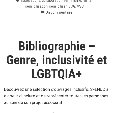
,
,
,
,
associations
collaboration
féminisme
militer
,
,
,
sensibilisation
sensibiliser
VOG
VSS
sur
Un commentaire
Nous
Tous·tes
19
Bibliographie –
Genre, inclusivité et
LGBTQIA+
Découvrez une sélection d’ouvrages inclusifs. SFENDO a
à coeur d’inclure et de représenter toutes les personnes
au sein de son projet associatif.