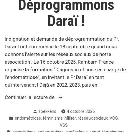
Déprogrammons
Daraï !
Indignation et demande de déprogrammation du Pr.
Daraï Tout commence le 18 septembre quand nous
donnons l’alerte sur les réseaux sociaux de notre
association : Le 16 octobre 2025, Rambam France
organise la formation “Diagnostic et prise en charge de
l’endométriose”, en invitant le Pr.Daraï en tant
qu’intervenant ! Déjà en 2022, 2023, puis en
« Déprogrammons
Continuer la lecture de
Daraï
Posté
sbekkens
4 octobre 2025
! »
par
Posté
,
,
,
,
,
endométriose
féminisme
Militer
réseaux sociaux
VOG
dans
VSS
Tags:
,
,
,
,
,
associations
endométriose
gynécologie
santé
témoignage