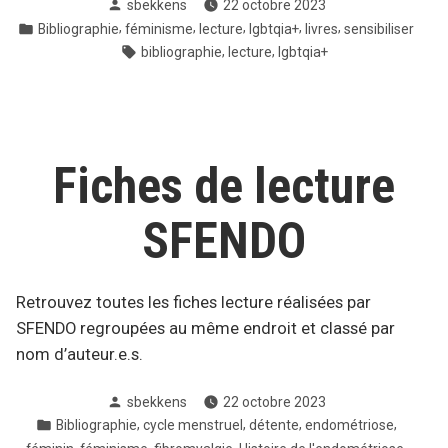
Posté
sbekkens
22 octobre 2023
par
Posté
,
,
,
,
,
Bibliographie
féminisme
lecture
lgbtqia+
livres
sensibiliser
dans
Tags:
,
,
bibliographie
lecture
lgbtqia+
Fiches de lecture
SFENDO
Retrouvez toutes les fiches lecture réalisées par
SFENDO regroupées au même endroit et classé par
nom d’auteur.e.s.
Posté
sbekkens
22 octobre 2023
par
Posté
,
,
,
,
Bibliographie
cycle menstruel
détente
endométriose
dans
,
,
,
,