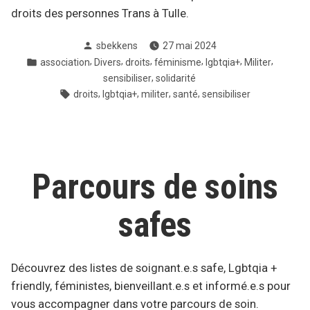
droits des personnes Trans à Tulle.
Posté
sbekkens
27 mai 2024
par
Posté
,
,
,
,
,
,
association
Divers
droits
féminisme
lgbtqia+
Militer
dans
,
sensibiliser
solidarité
Tags:
,
,
,
,
droits
lgbtqia+
militer
santé
sensibiliser
Parcours de soins
safes
Découvrez des listes de soignant.e.s safe, Lgbtqia +
friendly, féministes, bienveillant.e.s et informé.e.s pour
vous accompagner dans votre parcours de soin.