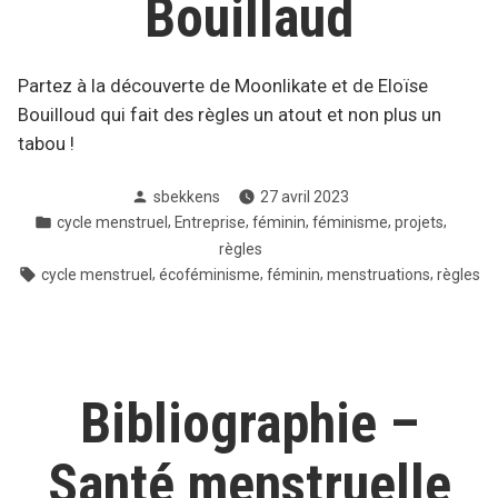
Bouillaud
Partez à la découverte de Moonlikate et de Eloïse
Bouilloud qui fait des règles un atout et non plus un
tabou !
Posté
sbekkens
27 avril 2023
par
Posté
,
,
,
,
,
cycle menstruel
Entreprise
féminin
féminisme
projets
dans
règles
Tags:
,
,
,
,
cycle menstruel
écoféminisme
féminin
menstruations
règles
Bibliographie –
Santé menstruelle