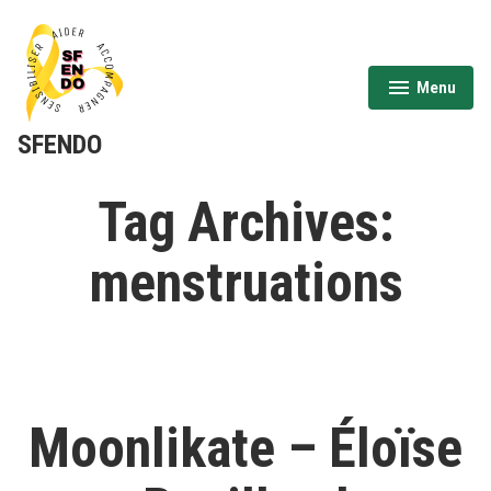
Aller
au
contenu
Menu
expanded
collapsed
SFENDO
Tag Archives:
menstruations
Moonlikate – Éloïse