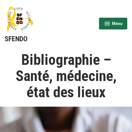
Aller
au
contenu
Menu
expanded
collapsed
SFENDO
Bibliographie –
Santé, médecine,
état des lieux