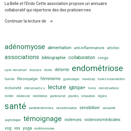
La Belle et l’Endo Cette association propose un annuaire
collaboratif qui répertorie des des praticien·nes
« Annuaires
Continuer la lecture de
des
professionnel·les
de
adénomyose
l’endométriose »
alimentation
anti-inflammatoire
articles
associations
collaboration
bibliographie
congo
endométriose
détente
cycle menstruel
discours
droits
féminisme
fibromyalgie
famille
gynécologie
handicap
huiles essentielles
lecture
lgbtqia+
inclusivité
intervenant.e.s
livres
menstruations
militer
médecine
méditation
partenariat
plantes
relaxation
règles
santé
sensibiliser
santédesfemmes
sensibilisation
sexualité
témoignage
violences
violencesmédicales
sophrologie
vog
vss
yoga
écoféminisme