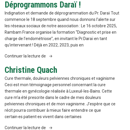
Déprogrammons Daraï !
Présidente
EndoCongo »
Indignation et demande de déprogrammation du Pr. Daraï Tout
commence le 18 septembre quand nous donnons l’alerte sur
les réseaux sociaux de notre association : Le 16 octobre 2025,
Rambam France organise la formation “Diagnostic et prise en
charge de l’endométriose”, en invitant le Pr.Daraï en tant
qu’intervenant ! Déjà en 2022, 2023, puis en
« Déprogrammons
Continuer la lecture de
Daraï
Christine Quach
! »
Cure thermale, douleurs pelviennes chroniques et vaginisme
Ceci est mon témoignage personnel concernant la cure
thermale en gynécologie réalisée à Luxeuil-les-Bains. Cette
cure m’a été prescrite dans le cadre de mes douleurs
pelviennes chroniques et de mon vaginisme. J’espère que ce
récit pourra contribuer à mieux faire entendre ce que
certain·es patient·es vivent dans certaines
« Christine
Continuer la lecture de