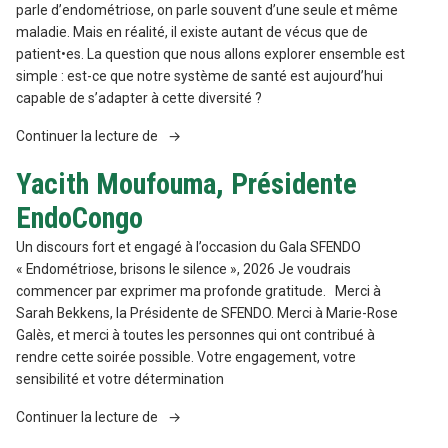
parle d’endométriose, on parle souvent d’une seule et même
maladie. Mais en réalité, il existe autant de vécus que de
patient•es. La question que nous allons explorer ensemble est
simple : est-ce que notre système de santé est aujourd’hui
capable de s’adapter à cette diversité ?
« Tables
Continuer la lecture de
rondes
Yacith Moufouma, Présidente
Gala
SFENDO
EndoCongo
« Endométriose,
brisons
Un discours fort et engagé à l’occasion du Gala SFENDO
le
« Endométriose, brisons le silence », 2026 Je voudrais
silence » »
commencer par exprimer ma profonde gratitude. Merci à
Sarah Bekkens, la Présidente de SFENDO. Merci à Marie-Rose
Galès, et merci à toutes les personnes qui ont contribué à
rendre cette soirée possible. Votre engagement, votre
sensibilité et votre détermination
« Yacith
Continuer la lecture de
Moufouma,