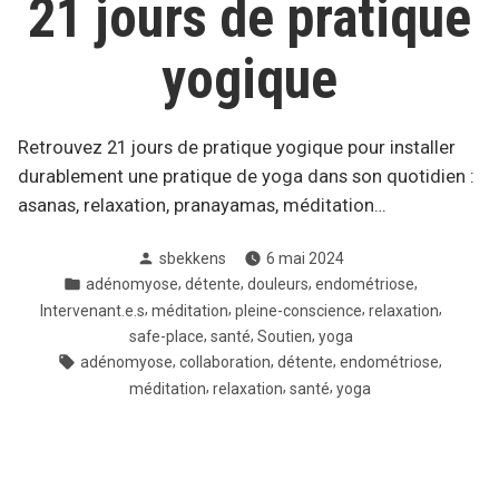
21 jours de pratique
yogique
Retrouvez 21 jours de pratique yogique pour installer
durablement une pratique de yoga dans son quotidien :
asanas, relaxation, pranayamas, méditation…
Posté
sbekkens
6 mai 2024
par
Posté
,
,
,
,
adénomyose
détente
douleurs
endométriose
dans
,
,
,
,
Intervenant.e.s
méditation
pleine-conscience
relaxation
,
,
,
safe-place
santé
Soutien
yoga
Tags:
,
,
,
,
adénomyose
collaboration
détente
endométriose
,
,
,
méditation
relaxation
santé
yoga