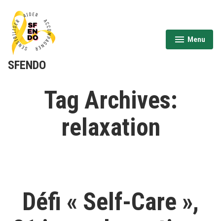
Aller
au
contenu
Menu
expanded
collapsed
SFENDO
Tag Archives:
relaxation
Défi « Self-Care »,