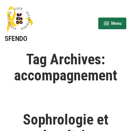
Aller
au
contenu
Menu
expanded
collapsed
SFENDO
Tag Archives:
accompagnement
Sophrologie et