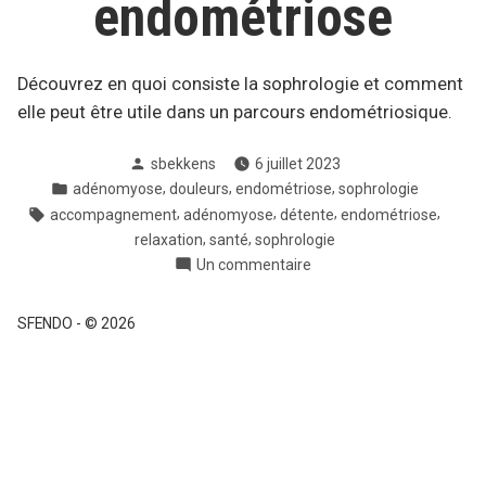
endométriose
Découvrez en quoi consiste la sophrologie et comment
elle peut être utile dans un parcours endométriosique.
Posté
sbekkens
6 juillet 2023
par
Posté
,
,
,
adénomyose
douleurs
endométriose
sophrologie
dans
Tags:
,
,
,
,
accompagnement
adénomyose
détente
endométriose
,
,
relaxation
santé
sophrologie
sur
Un commentaire
Sophrologie
et
SFENDO
-
© 2026
endométriose