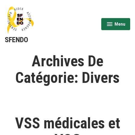
Aller
au
contenu
Menu
expanded
collapsed
SFENDO
Archives De
Catégorie:
Divers
VSS médicales et