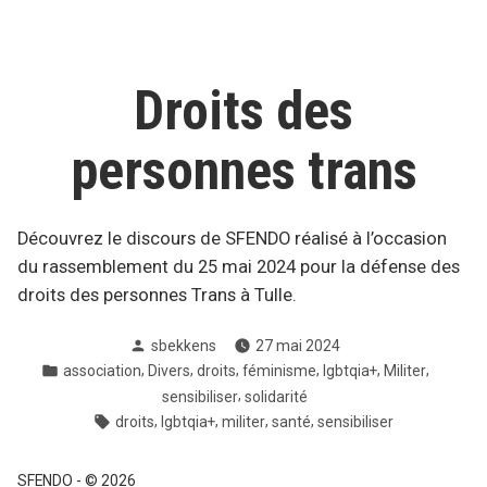
Droits des
personnes trans
Découvrez le discours de SFENDO réalisé à l’occasion
du rassemblement du 25 mai 2024 pour la défense des
droits des personnes Trans à Tulle.
Posté
sbekkens
27 mai 2024
par
Posté
,
,
,
,
,
,
association
Divers
droits
féminisme
lgbtqia+
Militer
dans
,
sensibiliser
solidarité
Tags:
,
,
,
,
droits
lgbtqia+
militer
santé
sensibiliser
SFENDO
-
© 2026