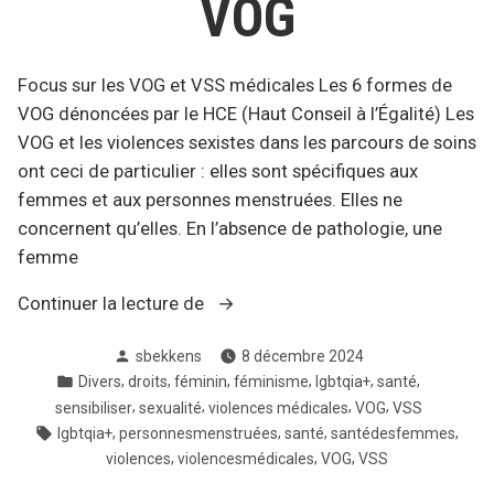
VOG
Focus sur les VOG et VSS médicales Les 6 formes de
VOG dénoncées par le HCE (Haut Conseil à l’Égalité) Les
VOG et les violences sexistes dans les parcours de soins
ont ceci de particulier : elles sont spécifiques aux
femmes et aux personnes menstruées. Elles ne
concernent qu’elles. En l’absence de pathologie, une
femme
« VSS
Continuer la lecture de
médicales
Posté
sbekkens
8 décembre 2024
et
par
Posté
,
,
,
,
,
,
Divers
droits
féminin
féminisme
lgbtqia+
santé
VOG »
dans
,
,
,
,
sensibiliser
sexualité
violences médicales
VOG
VSS
Tags:
,
,
,
,
lgbtqia+
personnesmenstruées
santé
santédesfemmes
,
,
,
violences
violencesmédicales
VOG
VSS