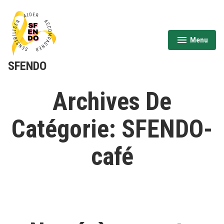
Aller
au
contenu
Menu
expanded
collapsed
SFENDO
Archives De
Catégorie:
SFENDO-
café