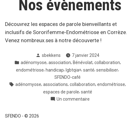
Nos évènements
Découvrez les espaces de parole bienveillants et
inclusifs de Sororifemme-Endométriose en Corrèze.
Venez nombreux.ses à notre découverte !
Posté
sbekkens
7 janvier 2024
par
Posté
,
,
,
,
adénomyose
association
Bénévolat
collaboration
dans
,
,
,
,
,
endométriose
handicap
lgbtqia+
santé
sensibiliser
SFENDO-café
Tags:
,
,
,
,
adénomyose
associations
collaboration
endométriose
,
espaces de parole
santé
sur
Un commentaire
Nos
évènements
SFENDO
-
© 2026