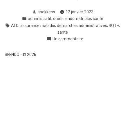
Posté
sbekkens
12 janvier 2023
par
Posté
,
,
,
administratif
droits
endométriose
santé
dans
Tags:
,
,
,
,
ALD
assurance maladie
démarches administratives
RQTH
santé
sur
Un commentaire
ALD
et
SFENDO
-
© 2026
RQTH