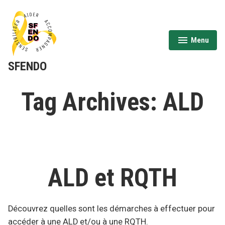
Aller
au
contenu
Menu
expanded
collapsed
SFENDO
Tag Archives:
ALD
ALD et RQTH
Découvrez quelles sont les démarches à effectuer pour
accéder à une ALD et/ou à une RQTH.