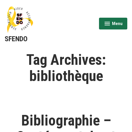
Aller
au
contenu
Menu
expanded
collapsed
SFENDO
Tag Archives:
bibliothèque
Bibliographie –