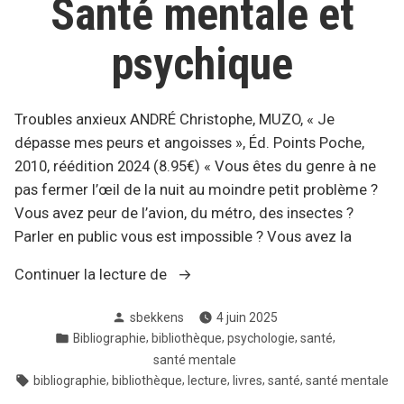
Santé mentale et
psychique
Troubles anxieux ANDRÉ Christophe, MUZO, « Je
dépasse mes peurs et angoisses », Éd. Points Poche,
2010, réédition 2024 (8.95€) « Vous êtes du genre à ne
pas fermer l’œil de la nuit au moindre petit problème ?
Vous avez peur de l’avion, du métro, des insectes ?
Parler en public vous est impossible ? Vous avez la
« Bibliographie
Continuer la lecture de
–
Posté
sbekkens
4 juin 2025
Santé
par
Posté
,
,
,
,
Bibliographie
bibliothèque
psychologie
santé
mentale
dans
santé mentale
et
Tags:
,
,
,
,
,
bibliographie
bibliothèque
lecture
livres
santé
santé mentale
psychique »