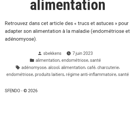
alimentation
Retrouvez dans cet article des « trucs et astuces » pour
adapter son alimentation à la maladie (endométriose et
adénomyose).
Posté
sbekkens
7 juin 2023
par
Posté
,
,
alimentation
endométriose
santé
dans
Tags:
,
,
,
,
,
adénomyose
alcool
alimentation
café
charcuterie
,
,
,
endométriose
produits laitiers
régime anti-inflammatoire
santé
SFENDO
-
© 2026