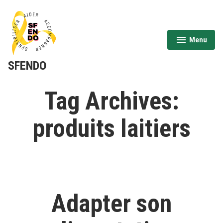
Aller
au
contenu
Menu
expanded
collapsed
SFENDO
Tag Archives:
produits laitiers
Adapter son