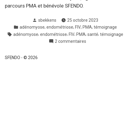
parcours PMA et bénévole SFENDO.
Posté
sbekkens
25 octobre 2023
par
Posté
,
,
,
,
adénomyose
endométriose
FIV
PMA
témoignage
dans
Tags:
,
,
,
,
,
adénomyose
endométriose
FIV
PMA
santé
témoignage
sur
2 commentaires
Pauline
SFENDO
-
© 2026