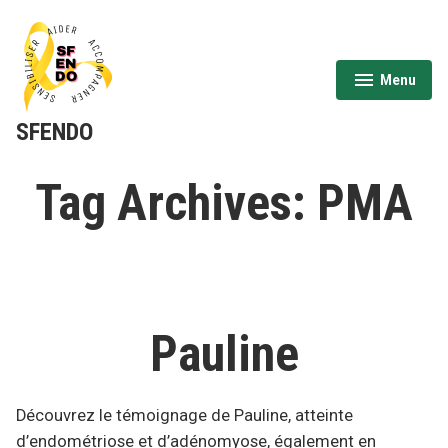
Aller
au
contenu
Menu
expanded
collapsed
SFENDO
Tag Archives:
PMA
Pauline
Découvrez le témoignage de Pauline, atteinte
d’endométriose et d’adénomyose, également en