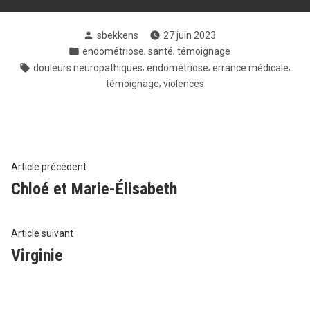
Posté
sbekkens
27 juin 2023
par
Posté
,
,
endométriose
santé
témoignage
dans
Tags:
,
,
,
douleurs neuropathiques
endométriose
errance médicale
,
témoignage
violences
Navigation
Article
Article précédent
précédent
Chloé et Marie-Élisabeth
de
:
l’article
Article
Article suivant
suivant
Virginie
: