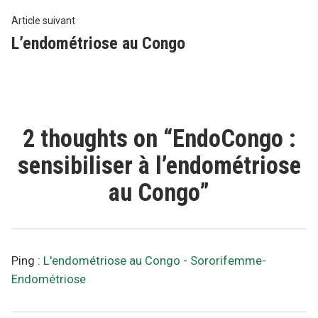
l’article
Article
Article suivant
suivant
L’endométriose au Congo
:
2 thoughts on “
EndoCongo :
sensibiliser à l’endométriose
au Congo
”
Ping :
L'endométriose au Congo - Sororifemme-
Endométriose