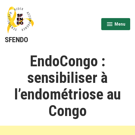
Aller
au
contenu
Menu
expanded
collapsed
SFENDO
EndoCongo :
sensibiliser à
l’endométriose au
Congo