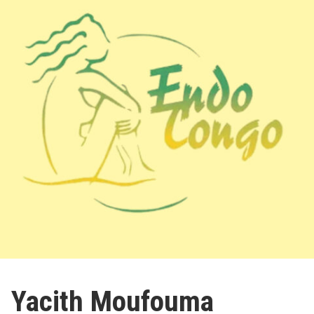
Yacith Moufouma