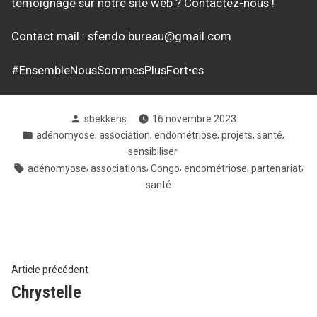
témoignage sur notre site web ? Contactez-nous !
Contact mail : sfendo.bureau@gmail.com
#EnsembleNousSommesPlusFort•es
Posté
sbekkens
16 novembre 2023
par
Posté
,
,
,
,
,
adénomyose
association
endométriose
projets
santé
dans
sensibiliser
Tags:
,
,
,
,
,
adénomyose
associations
Congo
endométriose
partenariat
santé
Navigation
Article
Article précédent
précédent
Chrystelle
de
: