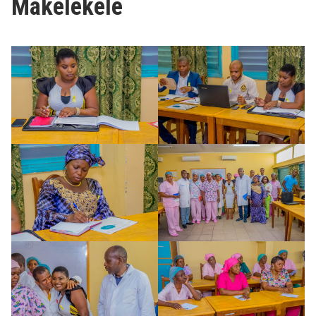
Makélékélé